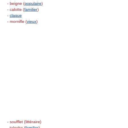
- beigne (
populaire
)
- calotte (
familier
)
-
claque
- mornifle (
vieux
)
- soufflet (littéraire)
- taloche (
familier
)