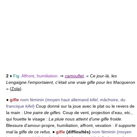
2
♦
Fig.
Affront, humiliation.
⇒
camouflet
.
« Ce jour-là, les
Lengaigne l'emportaient, c'était une vraie gifle pour les Macqueron
»
(
Zola
)
.
●
gifle
nom féminin
(moyen haut allemand
kifel
, mâchoire, du
francique
kifel
)
Coup donné sur la joue avec le plat ou le revers de
la main :
Une paire de gifles.
Coup de vent, projection d'eau, etc.,
qui fouette le visage :
La pluie nous atteint d'une gifle froide.
Blessure d'amour-propre, humiliation, affront, vexation :
Il supporte
mal la gifle de ce refus.
●
gifle
(difficultés)
nom féminin
(moyen