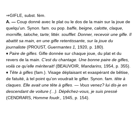
⇒GIFLE, subst. fém.
A. —
Coup donné avec le plat ou le dos de la main sur la joue de
quelqu'un. Synon. fam. ou pop.
baffe, beigne, calotte, claque,
mornifle, taloche, tarte;
littér.
soufflet.
Donner, recevoir une gifle.
Il
abattit sa main, en une gifle retentissante, sur la joue du
journaliste
(PROUST,
Guermantes 1,
1920, p. 180).
♦
Paire de gifles.
Gifle donnée sur chaque joue, du plat et du
revers de la main.
C'est du chantage. Une bonne paire de gifles,
voilà ce qu'elle mériterait!
(BEAUVOIR,
Mandarins,
1954, p. 355).
♦
Tête à gifles
(fam.). Visage déplaisant et exaspérant de bêtise,
de fatuité, à tel point qu'on voudrait le gifler. Synon. fam.
tête à
claques.
Elle avait une tête à gifles. — Vous venez? lui dis-je en
descendant de voiture (...). Dépêchez-vous, je suis pressé
(CENDRARS,
Homme foudr.,
1945, p. 154).