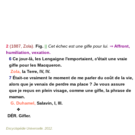
2
(1887, Zola).
Fig.
||
Cet échec est une gifle pour lui.
⇒
Affront,
humiliation, vexation.
6
Ce jour-là, les Lengaigne l'emportaient, c'était une vraie
gifle pour les Macqueron.
Zola,
la Terre, IV, IV.
7
Était-ce vraiment le moment de me parler du coût de la vie,
alors que je venais de perdre ma place ? Je vous assure
que je reçus en plein visage, comme une gifle, la phrase de
maman.
G. Duhamel,
Salavin, I, III.
❖
DÉR.
Gifler.
Encyclopédie Universelle
.
2012
.