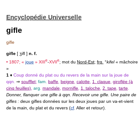
Encyclopédie Universelle
gifle
gifle
gifle
[ ʒifl ]
n. f.
e
e
• 1807; «
joue
»
XIII
-
XVII
; mot du
Nord-Est
;
frq.
°
kifel
« mâchoire
»
1
♦
Coup donné du plat ou du revers de la main sur la joue de
qqn.
⇒
soufflet
;
fam.
baffe
,
beigne
,
calotte
,
1. claque
,
giroflée (à
cinq feuilles)
,
arg.
mandale
,
mornifle
,
1. taloche
,
2. tape
,
tarte
.
Donner, flanquer une gifle à qqn. Recevoir une gifle. Une paire de
gifles :
deux gifles données sur les deux joues par un va-et-vient
de la main, du plat et du revers (
cf
. Aller et retour).