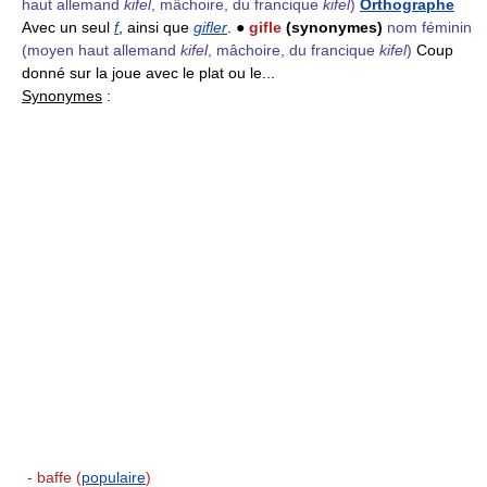
haut allemand
kifel
, mâchoire, du francique
kifel
)
Orthographe
Avec un seul
f
, ainsi que
gifler
. ●
gifle
(synonymes)
nom féminin
(moyen haut allemand
kifel
, mâchoire, du francique
kifel
)
Coup
donné sur la joue avec le plat ou le...
Synonymes
:
- baffe (
populaire
)