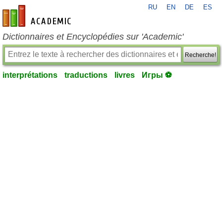
RU
EN
DE
ES
fr-academic.com
Dictionnaires et Encyclopédies sur 'Academic'
Recherche!
interprétations
traductions
livres
Игры ⚽