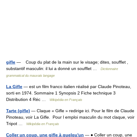
gifle
— Coup du plat de la main sur le visage; dites, soufflet ,
substantif masculin: il lui a donné un soufflet …
Dictionnaire
grammatical du mauvais langage
La Gifle
— est un film franco italien réalisé par Claude Pinoteau,
sorti en 1974. Sommaire 1 Synopsis 2 Fiche technique 3
Distribution 4 Réc …
Wikipédia en Français
Tarte (gifle)
— Claque « Gifle » redirige ici. Pour le film de Claude
Pinoteau, voir La Gifle. Pour l emploi masculin du mot claque, voir
Tripot …
Wikipédia en Français
Coller un coup, une gifle à quelqu'un
— ● Coller un coup, une