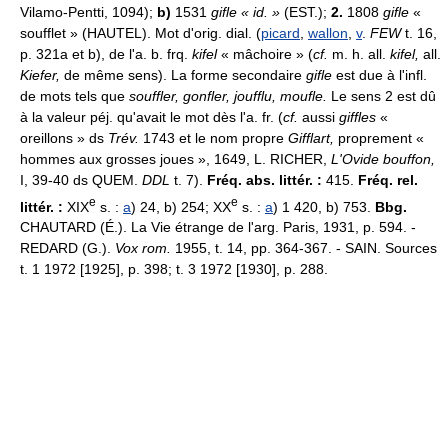
Vilamo-Pentti, 1094);
b)
1531
gifle « id. »
(EST.);
2.
1808
gifle
«
soufflet » (HAUTEL). Mot d'orig. dial. (
picard
,
wallon
,
v
.
FEW
t. 16,
p. 321a et b), de l'a. b. frq.
kifel
« mâchoire » (
cf.
m. h. all.
kifel,
all.
Kiefer,
de même sens). La forme secondaire
gifle
est due à l'infl.
de mots tels que
souffler, gonfler, joufflu, moufle.
Le sens 2 est dû
à la valeur péj. qu'avait le mot dès l'a. fr. (
cf.
aussi
giffles
«
oreillons » ds
Trév.
1743 et le nom propre
Gifflart,
proprement «
hommes aux grosses joues », 1649, L. RICHER,
L'Ovide bouffon,
I, 39-40 ds QUEM.
DDL
t. 7).
Fréq. abs. littér. :
415.
Fréq. rel.
e
e
littér. :
XIX
s. :
a
) 24, b) 254; XX
s. :
a
) 1 420, b) 753.
Bbg.
CHAUTARD (É.). La Vie étrange de l'arg. Paris, 1931, p. 594. -
REDARD (G.).
Vox rom.
1955, t. 14, pp. 364-367. - SAIN. Sources
t. 1 1972 [1925], p. 398; t. 3 1972 [1930], p. 288.