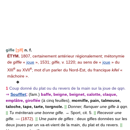
gifle
[ʒifl]
n. f.
ÉTYM.
1807, certainement antérieur régionalement; métonymie
de
giffle
«
joue
», 1531;
giffe,
v. 1220; au sens de «
joue
» du
e
e
XIII
au XVII
; mot d'un parler du Nord-Est, du francique
kifel
«
mâchoire ».
❖
1
Coup donné du plat ou du revers de la main sur la joue de qqn.
⇒
Soufflet
;
(fam.)
baffe, beigne, beignet, calotte, claque,
emplâtre, giroflée
(à cinq feuilles),
mornifle, pain, talmouse,
taloche, tape, tarte, torgnole.
||
Donner, flanquer une gifle à qqn.
||
Tu mériterais une bonne gifle.
→ Sport, cit. 5.
||
Recevoir une
gifle.
—
(1872).
||
Une paire de gifles :
deux gifles données sur les
deux joues par un va-et-vient de la main, du plat et du revers.
||