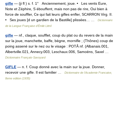
gifle
— (ji fl ) s. f. 1° Anciennement, joue. • Les vents Eure,
Note et Zéphire, S ébouffent, mais non pas de rire, Oui bien à
force de souffler, Ce qui fait leurs gifles enfler, SCARRON Virg. II.
• Ses joues [d un gardien de la Bastille] plissées… …
Dictionnaire
de la Langue Française d'Émile Littré
gifle
— nf., claque, soufflet, coup du plat ou du revers de la main
sur la joue, manchette, baffe, bègne, mornifle ; (Thônes) coup de
poing assené sur le nez ou le visage : POTÂ nf. (Albanais.001,
Albertville.021, Annecy.003, Leschaux.006, Samoëns, Saxel …
Dictionnaire Français-Savoyard
GIFLE
— n. f. Coup donné avec la main sur la joue. Donner,
recevoir une gifle. Il est familier …
Dictionnaire de l'Academie Francaise,
8eme edition (1935)