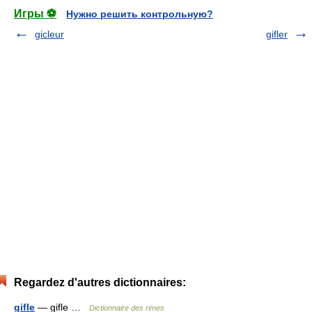
Игры ⚽
Нужно решить контрольную?
gicleur
gifler
Regardez d'autres dictionnaires:
gifle
— gifle …
Dictionnaire des rimes