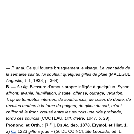
—
P. anal.
Ce qui fouette brusquement le visage.
Le vent tiède de
la semaine sainte, lui soufflait quelques gifles de pluie
(MALÈGUE,
Augustin,
t. 1, 1933, p. 364).
B. —
Au fig.
Blessure d'amour-propre infligée à quelqu'un. Synon.
affront, avanie, humiliation, insulte, offense, outrage, vexation.
Trop de tempêtes internes, de souffrances, de crises de doute, de
révoltes matées à la force du poignet, de gifles du sort, m'ont
chiffonné le front, creusé entre les sourcils une ride profonde,
tordu ces sourcils
(COCTEAU,
Diff. d'être,
1947, p. 29).
Prononc. et Orth. :
[
]. Ds
Ac.
dep. 1878.
Étymol. et Hist. 1.
a)
Ca
1223
giffe
« joue » (G. DE COINCI,
Ste Leocade,
éd. E.