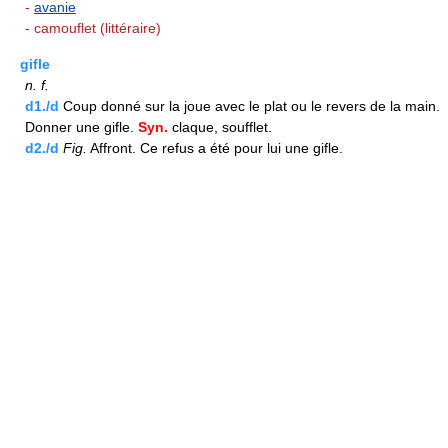
-
avanie
- camouflet (littéraire)
gifle
n.
f.
d1./d
Coup donné sur la joue avec le plat ou le revers de la main.
Donner une gifle.
Syn.
claque, soufflet.
d2./d
Fig.
Affront. Ce refus a été pour lui une gifle.