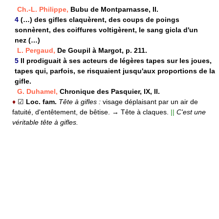
Ch.-L. Philippe,
Bubu de Montparnasse, II.
4
(…) des gifles claquèrent, des coups de poings
sonnèrent, des coiffures voltigèrent, le sang gicla d'un
nez (…)
L. Pergaud,
De Goupil à Margot, p. 211.
5
Il prodiguait à ses acteurs de légères tapes sur les joues,
tapes qui, parfois, se risquaient jusqu'aux proportions de la
gifle.
G. Duhamel,
Chronique des Pasquier, IX, II.
♦
☑
Loc. fam.
Tête à gifles :
visage déplaisant par un air de
fatuité, d'entêtement, de bêtise.
→ Tête à claques.
||
C'est une
véritable tête à gifles.